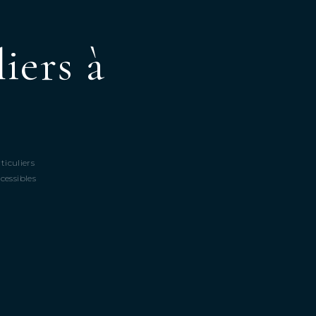
iers à
ticuliers
cessibles