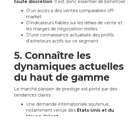
toute discrétion
. Il est donc essentiel de bénéficier :
D’un accès à des ventes comparables off-
market
D’indicateurs fiables sur les délais de vente et
les marges de négociation réelles
D’une connaissance actualisée des profils
d’acheteurs actifs sur ce segment
5. Connaître les
dynamiques actuelles
du haut de gamme
Le marché parisien de prestige est porté par des
tendances claires :
Une demande internationale soutenue,
notamment venue des
États‑Unis et du
Moyen‑Orient
Une
offre rare
de biens d’exception, surtout
dans les arrondissements historiques
Un intérêt marqué pour les biens
« clés en