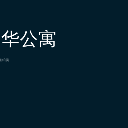
豪华公寓
租约类