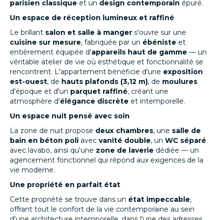
parisien classique
et un
design contemporain
épuré.
Un espace de réception lumineux et raffiné
Le brillant
salon et salle à manger
s'ouvre sur une
cuisine sur mesure
, fabriquée par un
ébéniste
et
entièrement équipée d'
appareils haut de gamme
— un
véritable atelier de vie où esthétique et fonctionnalité se
rencontrent. L'appartement bénéficie d'une
exposition
est-ouest
, de
hauts plafonds (3,12 m)
, de
moulures
d'époque et d'un
parquet raffiné
, créant une
atmosphère d'
élégance discrète
et intemporelle.
Un espace nuit pensé avec soin
La zone de nuit propose
deux chambres
, une
salle de
bain en béton poli
avec
vanité double
, un
WC séparé
avec lavabo, ainsi qu'une
zone de laverie
dédiée — un
agencement fonctionnel qui répond aux exigences de la
vie moderne.
Une propriété en parfait état
Cette propriété se trouve dans un
état impeccable
,
offrant tout le confort de la vie contemporaine au sein
d'une architecture intemporelle, dans l'une des adresses