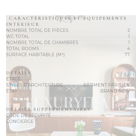
CARACTÉRISTIQUES ET ÉQUIPEMENTS
INTÉRIEUR
NOMBRE TOTAL DE PIÈCES
2
WC TOTAL
1
NOMBRE TOTAL DE CHAMBRES
1
TOTAL ROOMS
4
SURFACE HABITABLE (M²)
77
DÉTAILS
ÉTAGE
2
STYLES D'ARCHITECTURE
BÂTIMENT PARISIEN
ÉTAT
BRAND NEW
DÉTAILS SUPPLÉMENTAIRES
CODE DE SÉCURITÉ
CONCIERGE