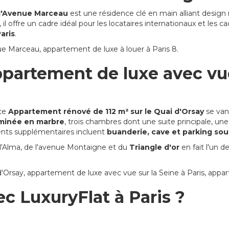
 l'Avenue Marceau
est une résidence clé en main alliant design
offre un cadre idéal pour les locataires internationaux et les c
aris
.
 Marceau, appartement de luxe à louer à Paris 8.
partement de luxe avec vue
 ce
Appartement rénové de 112 m² sur le Quai d'Orsay
se va
eminée en marbre
, trois chambres dont une suite principale, u
ments supplémentaires incluent
buanderie, cave et parking sou
'Alma, de l'avenue Montaigne et du
Triangle d'or
en fait l'un d
Orsay, appartement de luxe avec vue sur la Seine à Paris, appa
c LuxuryFlat à Paris ?
er à Paris
.
s plus prestigieux
: Alma, Marceau et Quai d'Orsay.