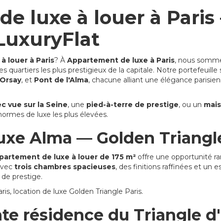
e luxe à louer à Paris
 LuxuryFlat
à louer à Paris
? À
Appartement de luxe à Paris
, nous sommes
 quartiers les plus prestigieux de la capitale. Notre portefeuil
'Orsay
, et
Pont de l'Alma
, chacune alliant une élégance parisie
c vue sur la Seine
, une
pied-à-terre de prestige
, ou un
mais
ormes de luxe les plus élevées.
xe Alma — Golden Triangle
partement de luxe à louer de 175 m²
offre une opportunité ra
Avec
trois chambres spacieuses
, des finitions raffinées et un e
 de prestige.
s, location de luxe Golden Triangle Paris.
e résidence du Triangle d'