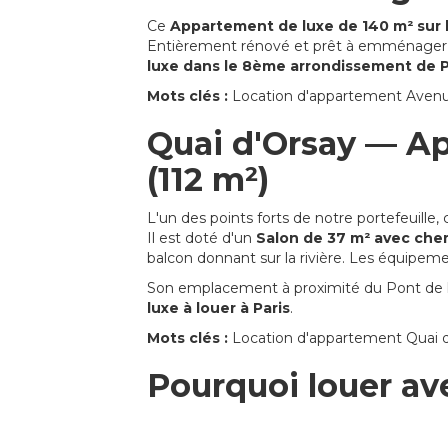
Ce
Appartement de luxe de 140 m² sur
Entièrement rénové et prêt à emménager, il 
luxe dans le 8ème arrondissement de P
Mots clés :
Location d'appartement Avenue
Quai d'Orsay — Ap
(112 m²)
L'un des points forts de notre portefeuille,
Il est doté d'un
Salon de 37 m² avec ch
balcon donnant sur la rivière. Les équipe
Son emplacement à proximité du Pont de l
luxe à louer à Paris
.
Mots clés :
Location d'appartement Quai d'
Pourquoi louer ave
Exclusif
appartements de luxe à lou
Propriétés situées dans
quartiers le