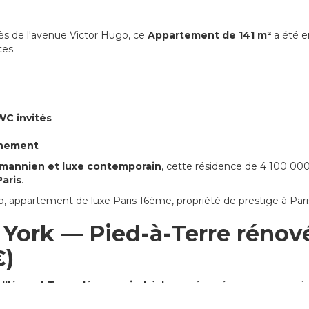
rès de l'avenue Victor Hugo, ce
Appartement de 141 m²
a été 
tes.
WC invités
nnement
mannien et luxe contemporain
, cette résidence de 4 100 000
aris
.
appartement de luxe Paris 16ème, propriété de prestige à Paris 
York — Pied-à-Terre rénové
€)
d'Iéna et Trocadéro
, ce
pied-à-terre rénové
propose une véri