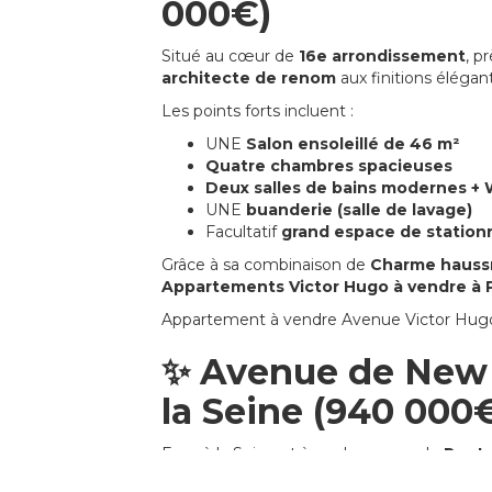
000€)
Situé au cœur de
16e arrondissement
, p
architecte de renom
aux finitions élégan
Les points forts incluent :
UNE
Salon ensoleillé de 46 m²
Quatre chambres spacieuses
Deux salles de bains modernes + 
UNE
buanderie (salle de lavage)
Facultatif
grand espace de statio
Grâce à sa combinaison de
Charme hauss
Appartements Victor Hugo à vendre à P
Appartement à vendre Avenue Victor Hugo, 
✨ Avenue de New 
la Seine (940 000
Face à la Seine et à quelques pas de
Pont 
Principales caractéristiques :